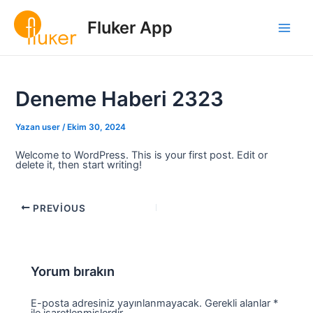
İçeriğe
Post
Main
atla
navigation
Fluker App
Men
Deneme Haberi 2323
Yazan
user
/
Ekim 30, 2024
Welcome to WordPress. This is your first post. Edit or
delete it, then start writing!
PREVIOUS
Yorum bırakın
E-posta adresiniz yayınlanmayacak.
Gerekli alanlar
*
ile işaretlenmişlerdir