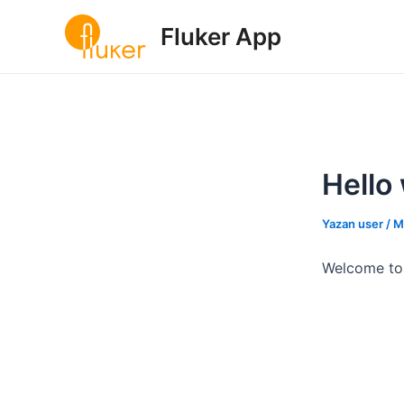
İçeriğe
Post
atla
navigation
Fluker App
Hello
Yazan
user
/
M
Welcome to W