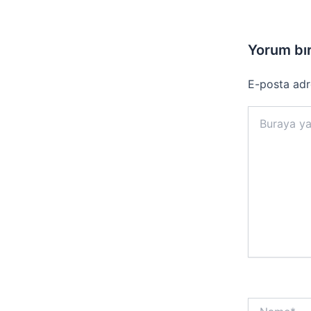
Yorum bı
E-posta adr
Buraya
yazın..
Name*