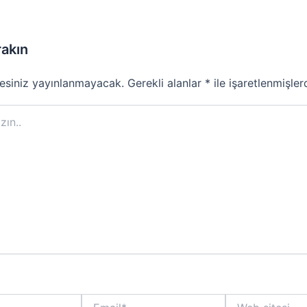
rakın
esiniz yayınlanmayacak.
Gerekli alanlar
*
ile işaretlenmişler
Email*
Web